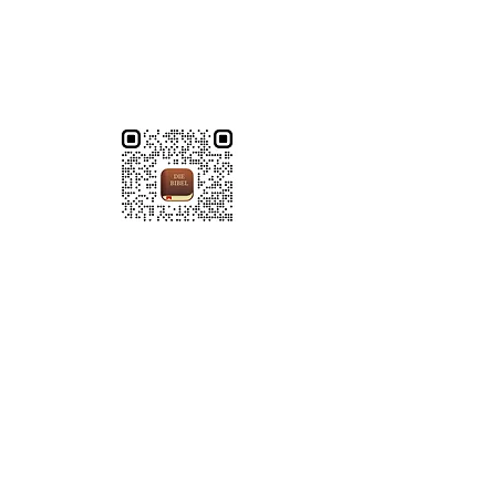
Escaneie este código QR com seu
smartphone para conectar-se conosco no
aplicativo YouVersion Bible.
Plano de leitura bíblica
imprimir
Proteção de dados