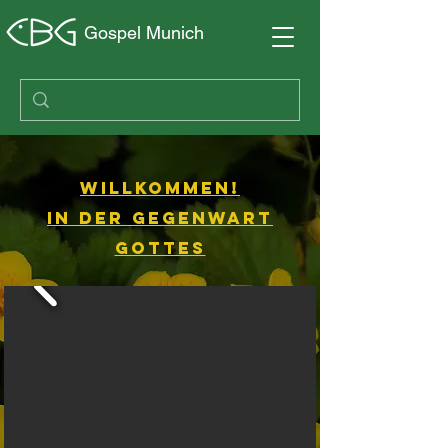
Gospel Munich
Willkommen!
In der Gegenwart
gottes