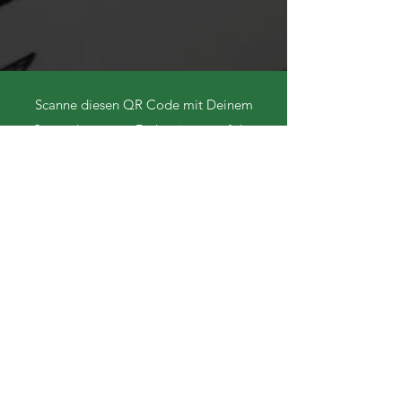
Scanne diesen QR Code mit Deinem
Smartphone, um Dich mit uns auf der
YouVersion Bible App zu verbinden.
Bibel-lese-plan