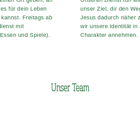
 einen Ort geben, an
Unseren Dienst tun wir
es für dein Leben
unser Ziel, dir den We
 kannst. Freitags ab
Jesus dadurch näher 
ienst mit
wir unsere Identität i
Essen und Spiele).
Charakter annehmen.
Unser Team