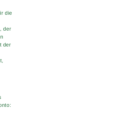
n
r die
n
, der
en
t der
t,
s
onto: