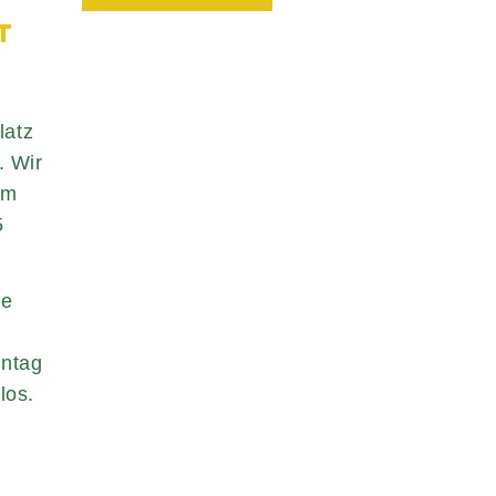
T
latz
. Wir
am
5
re
nntag
 los.