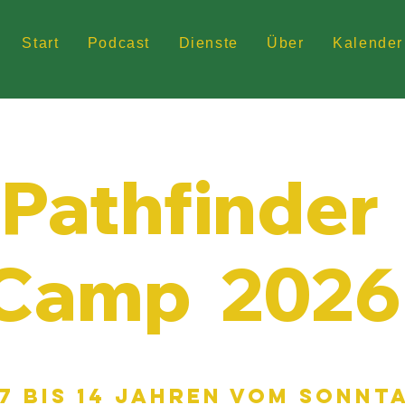
Start
Podcast
Dienste
Über
Kalender
Pathfinder
Camp 2026
7 BIS 14 JAHREN VOM SONNT