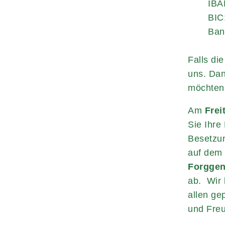
IBA
BIC
Ban
Falls di
uns. Dan
möchten,
Am
Frei
Sie Ihre 
Besetzun
auf de
Forgge
ab. Wir 
allen ge
und Freu