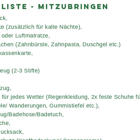
liste - mitzubringen
ck,
e (zusätzlich für kalte Nächte),
 oder Luftmatratze,
hen (Zahnbürste, Zahnpasta, Duschgel etc.)
kassenkarte,
eug (2-3 Stifte)
zug,
 für jedes Wetter (Regenkleidung, 2x feste Schuhe f
le/ Wanderungen, Gummistiefel etc.),
ug/Badehose/Badetuch,
sche,
Rucksack,