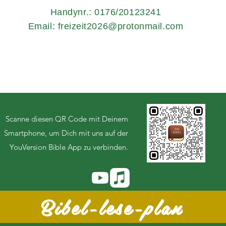
Handynr.: 0176/20123241
Email:
freizeit2026@protonmail.com
Scanne diesen QR Code mit Deinem
Smartphone, um Dich mit uns auf der
YouVersion Bible App zu verbinden.
Bibel-lese-plan