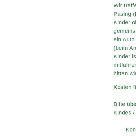
Wir tref
Pasing (
Kinder o
gemeinsa
ein Auto
(beim An
Kinder is
mitfahre
bitten w
Kosten f
Bitte üb
Kindes /
Kon