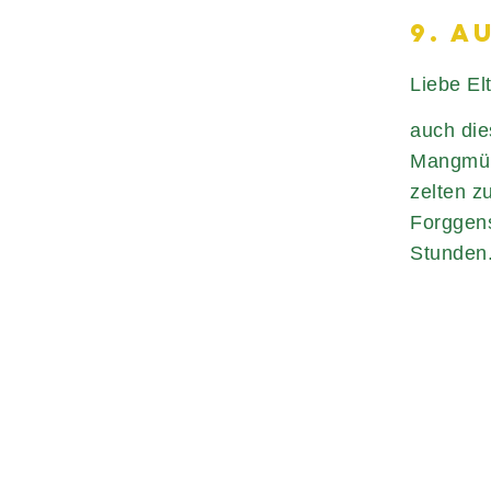
9. A
Liebe El
auch die
Mangmüh
zelten z
Forggens
Stunden