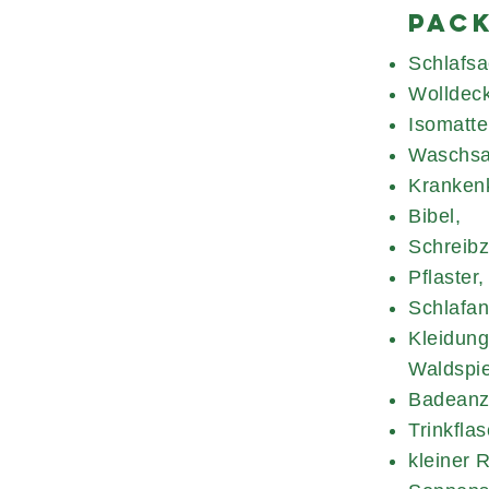
Pack
Schlafsa
Wolldeck
Isomatte
Waschsac
Kranken
Bibel,
Schreibz
Pflaster,
Schlafan
Kleidung
Waldspie
Badeanz
Trinkfla
kleiner 