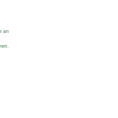
e an
hen.