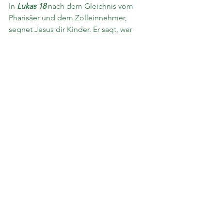
In 
Lukas 18
 nach dem Gleichnis vom 
Pharisäer und dem Zolleinnehmer, 
segnet Jesus dir Kinder. Er sagt, wer 
nicht glaubt wie ein Kind, wir nicht in 
den Himmel kommen.
Wie glaubt ein Kind? Von ganzem 
Herzen!
Alle ansehen
Aktuelle Beiträge